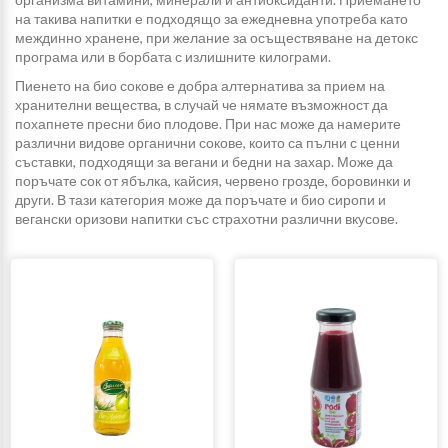
на такива напитки е подходящо за ежедневна употреба като
междинно хранене, при желание за осъществяване на детокс
програма или в борбата с излишните килограми.
Пиенето на био сокове е добра алтернатива за прием на
хранителни вещества, в случай че нямате възможност да
похапнете пресни био плодове. При нас може да намерите
различни видове органични сокове, които са пълни с ценни
съставки, подходящи за вегани и бедни на захар. Може да
поръчате сок от ябълка, кайсия, червено грозде, боровинки и
други. В тази категория може да поръчате и био сиропи и
вегански оризови напитки със страхотни различни вкусове.