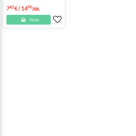
62
90
7
€
/
14
лв.
Купи