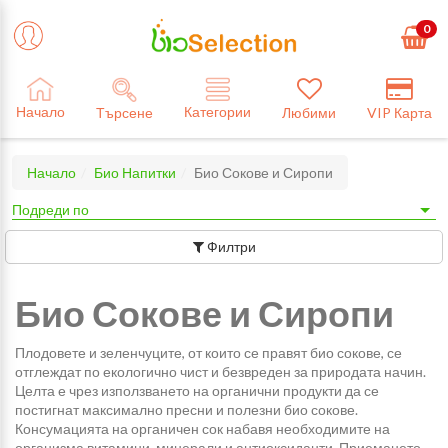
0
Категории
Начало
Търсене
Любими
VIP Карта
Начало
Био Напитки
Био Сокове и Сиропи
Филтри
Био Сокове и Сиропи
Плодовете и зеленчуците, от които се правят био сокове, се
отглеждат по екологично чист и безвреден за природата начин.
Целта е чрез използването на органични продукти да се
постигнат максимално пресни и полезни био сокове.
Консумацията на органичен сок набавя необходимите на
организма витамини, минерали и антиоксиданти. Приемането