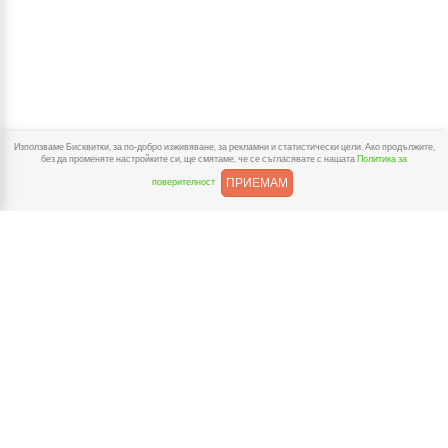
Използваме Бисквитки, за по-добро изживяване, за рекламни и статистически цели. Ако продължите,
без да променяте настройките си, ще смятаме, че се съгласявате с нашата
Политика за
ПРИЕМАМ
поверителност
За BioSelection
За нас
Доставка и Плащане
Връщания
Полезни връзки
Условия за ползване
Политика за Поверителност
Бисквитки