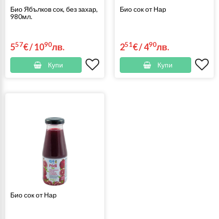
Био Ябълков сок, без захар,
Био сок от Нар
980мл.
57
90
51
90
5
€
/
10
лв.
2
€
/
4
лв.
Купи
Купи
Био сок от Нар