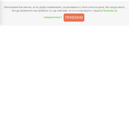
Използваме Бисквитки, за по-добро изживяване, за рекламни и статистически цели. Ако продължите,
без да променяте настройките си, ще смятаме, че се съгласявате с нашата
Политика за
ПРИЕМАМ
поверителност
За BioSelection
За нас
Доставка и Плащане
Връщания
Полезни връзки
Условия за ползване
Политика за Поверителност
Бисквитки
За контакт
Телефон:
+359876262125
Email:
bio@bioselection.bg