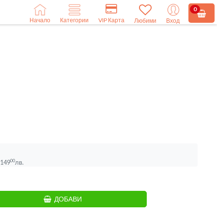
0
Начало
VIP Карта
Категории
Любими
Вход
00
149
лв.
ДОБАВИ