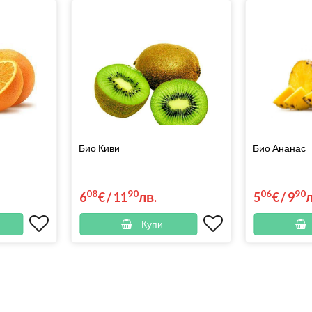
Био Киви
Био Ананас
08
90
06
90
6
€
/
11
лв.
5
€
/
9
Купи