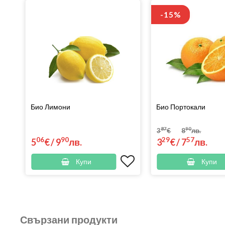
-15%
Био Лимони
Био Портокали
87
90
3
€
8
лв.
06
90
29
57
5
€
/
9
лв.
3
€
/
7
лв.
Купи
Купи
Свързани продукти