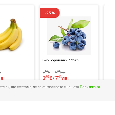
-25%
Био Боровинки, 125гр.
Био 
80
90
.
3
€
9
лв.
85
43
62
лв.
2
€
/
7
лв.
7
ите си, ще смятаме, че се съгласявате с нашата
Политика за
Купи
Купи