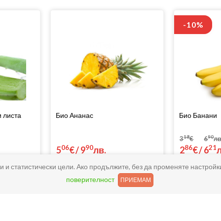
-10%
и листа
Био Ананас
Био Банани
18
90
3
€
6
лв
06
90
86
21
5
€
/
9
лв.
2
€
/
6
и и статистически цели. Ако продължите, без да променяте настройк
Купи
поверителност
ПРИЕМАМ