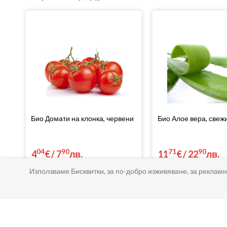
Био Домати на клонка, червени
Био Алое вера, свеж
04
90
71
90
4
€
/
7
лв.
11
€
/
22
лв.
Използваме Бисквитки, за по-добро изживяване, за рекламн
Купи
Купи
Разгледай и тези категории