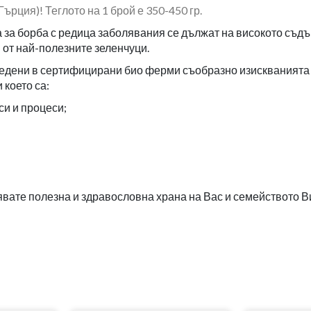
ърция)! Теглото на 1 брой е 350-450 гр.
 за борба с редица заболявания се дължат на високото съдъ
н от най-полезните зеленчуци.
зведени в сертифицирани био ферми съобразно изискванията
 което са:
си и процеси;
рявате полезна и здравословна храна на Вас и семейството В