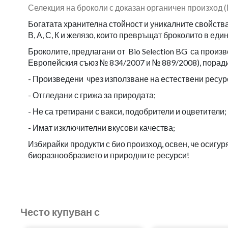
Селекция на броколи с доказан органичен произход (Г
Богатата хранителна стойност и уникалните свойства
В, А, С, К и желязо, които превръщат броколито в еди
Броколите, предлагани от Bio Selection BG са прои
Европейския съюз № 834/2007 и № 889/2008), поради
- Произведени чрез използване на естествени ресур
- Отгледани с грижа за природата;
- Не са третирани с вакси, подобрители и оцветители;
- Имат изключителни вкусови качества;
Избирайки продукти с био произход, освен, че осигу
биоразнообразието и природните ресурси!
Често купуван с