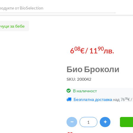
чуци за бебе
08
90
6
€
/
11
лв.
Био Броколи
SKU: 200042
В наличност
Безплатна доставка
/
18
над
76
€