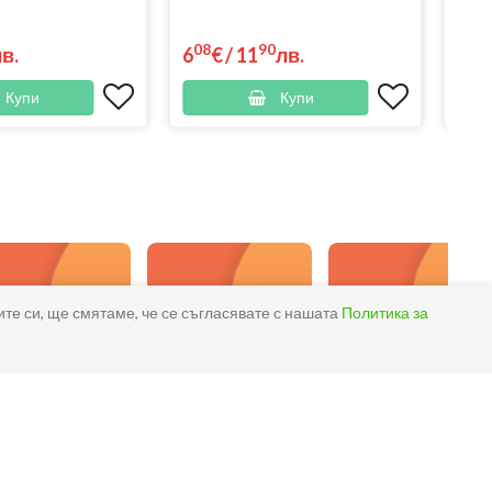
08
90
02
лв.
6
€
/
11
лв.
3
Купи
Купи
ите си, ще смятаме, че се съгласявате с нашата
Политика за
Фермерски
Био шоколад,
Био Подправки,
продукти
вафли, бисквити
Сол,
и други
Подсладители
вкусотийки