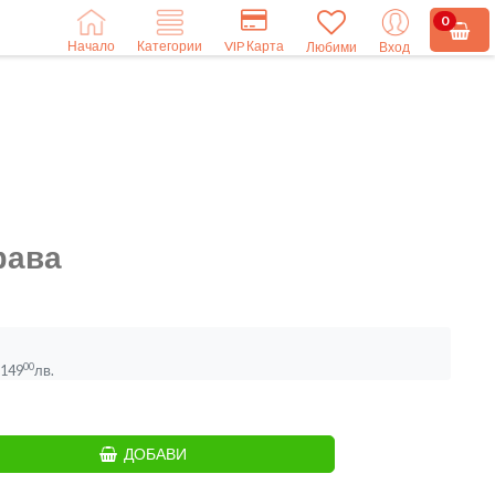
0
Начало
VIP Карта
Категории
Любими
Вход
фава
00
149
лв.
ДОБАВИ