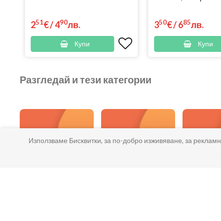
51
90
50
85
2
€
/
4
лв.
3
€
/
6
лв.
Купи
Купи
Разгледай и тези категории
Използваме Бисквитки, за по-добро изживяване, за рекламн
Био Плодове и
Био
Био Све
Зеленчуци
Безглутенови,
Хр
Веган, Диетични
храни и продукти