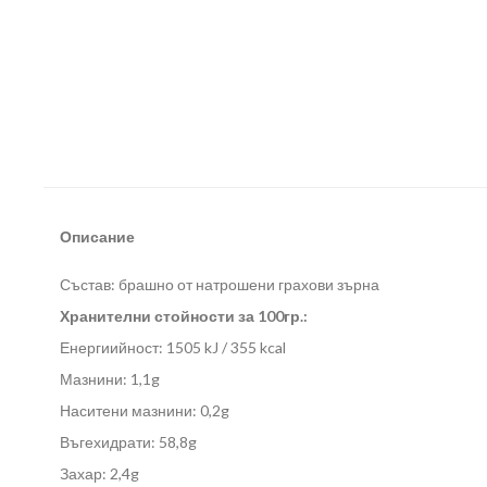
Описание
Състав: брашно от натрошени грахови зърна
Хранителни стойности за 100гр.:
Енергиийност: 1505 kJ / 355 kcal
Мазнини: 1,1g
Наситени мазнини: 0,2g
Въгехидрати: 58,8g
Захар: 2,4g