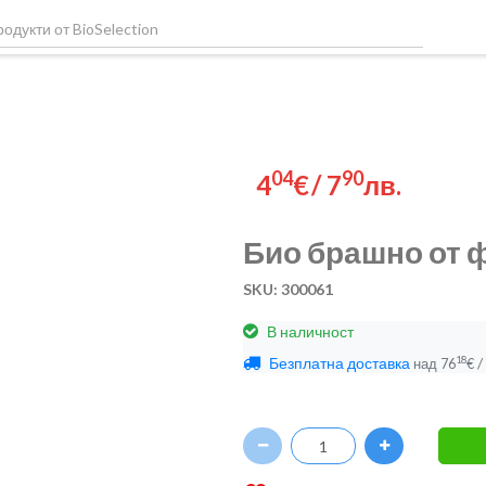
04
90
4
€
/
7
лв.
Био брашно от 
SKU: 300061
В наличност
Безплатна доставка
/
18
над
76
€