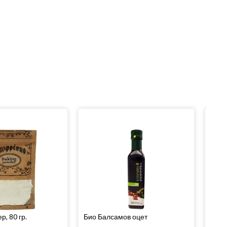
р, 80 гр.
Био Балсамов оцет
Био 