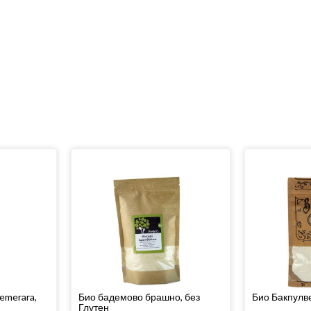
emerara,
Био бадемово брашно, без
Био Бакпулве
Глутен