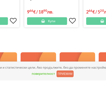
66
90
66
20
9
€
/
18
лв.
2
€
/
5
Купи
и и статистически цели. Ако продължите, без да променяте настройк
поверителност
ПРИЕМАМ
жи Супер
Био Напитки
Промоции
ани