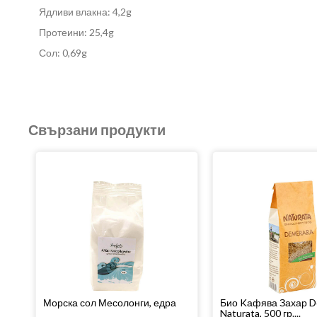
Ядливи влакна: 4,2g
Протеини: 25,4g
Сол: 0,69g
Свързани продукти
Морска сол Месолонги, едра
Био Kафява Захар D
Naturata, 500 гр....