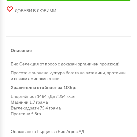
ДОБАВИ В ЛЮБИМИ
Описание
Био Селекция от просо с доказан органичен произход!
Просото е зърнена култура богата на витамини, протеини
и всички аминокиселини.
Хранителна стойност за 100гр:
Енергийност 1484 кДж / 354 ккал
Мазнини 1,7 грама
Въглехидрати 75.4 грама
Протеини 5.8гр
Опаковано в Гърция за Био Агрос АД