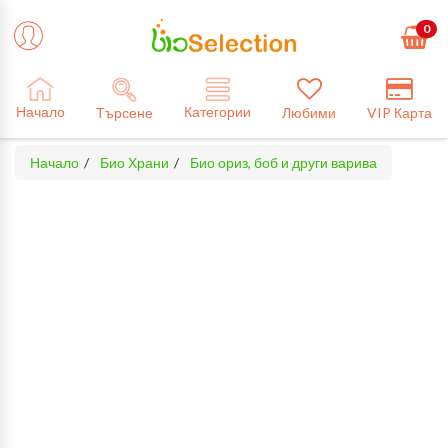
0
Категории
Начало
Търсене
Любими
VIP Карта
Начало
Био Храни
Био ориз, боб и други варива