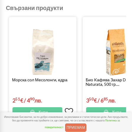
Свързани продукти
Морска сол Месолонги, едра
Био Kафява Захар Deme
Naturata, 500 гр....
51
90
50
85
2
€
/
4
лв.
3
€
/
6
лв.
Купи
Купи
Използваме Бисквитки, за по-добро изживяване, за рекламни и статистически цели. Ако продължите,
без да променяте настройките си, ще смятаме, че се съгласявате с нашата
Политика за
ПРИЕМАМ
поверителност