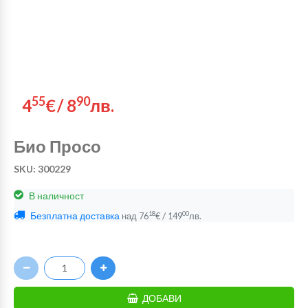
55
90
4
€
/
8
лв.
Био Просо
SKU: 300229
В наличност
Безплатна доставка
/
18
00
над
76
€
149
лв.
ДОБАВИ