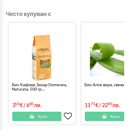
Често купуван с
Био Kафява Захар Demerara,
Био Алое вера, свежи л
Naturata, 500 гр....
50
85
71
90
3
€
/
6
лв.
11
€
/
22
лв.
Купи
Купи