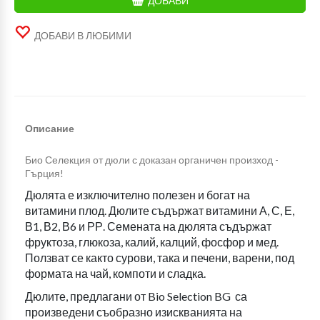
ДОБАВИ
ДОБАВИ В ЛЮБИМИ
Описание
Био Селекция от дюли с доказан органичен произход -
Гърция!
Дюлята е изключително полезен и богат на
витамини плод. Дюлите съдържат витамини А, С, Е,
В1, В2, В6 и РР. Семената на дюлята съдържат
фруктоза, глюкоза, калий, калций, фосфор и мед.
Ползват се както сурови, така и печени, варени, под
формата на чай, компоти и сладка.
Дюлите, предлагани от Bio Selection BG са
произведени съобразно изискванията на