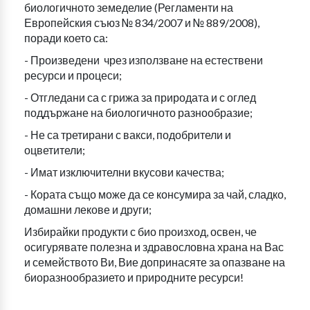
биологичното земеделие (Регламенти на
Европейския съюз № 834/2007 и № 889/2008),
поради което са:
- Произведени чрез използване на естествени
ресурси и процеси;
- Отгледани са с грижа за природата и с оглед
поддържане на биологичното разнообразие;
- Не са третирани с вакси, подобрители и
оцветители;
- Имат изключителни вкусови качества;
- Кората също може да се консумира за чай, сладко,
домашни лекове и други;
Избирайки продукти с био произход, освен, че
осигурявате полезна и здравословна храна на Вас
и семейството Ви, Вие допринасяте за опазване на
биоразнообразието и природните ресурси!