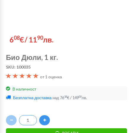
08
90
6
€
/
11
лв.
Био Дюли, 1 кг.
SKU: 100035
(*)
(*)
(*)
(*)
(*)
от 1 оценка
В наличност
Безплатна доставка
/
18
00
над
76
€
149
лв.