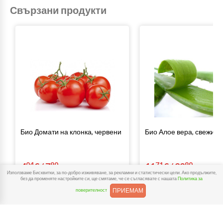
Свързани продукти
Био Домати на клонка, червени
Био Алое вера, свежи л
04
90
71
90
4
€
/
7
лв.
11
€
/
22
лв.
Използваме Бисквитки, за по-добро изживяване, за рекламни и статистически цели. Ако продължите,
без да променяте настройките си, ще смятаме, че се съгласявате с нашата
Политика за
Купи
Купи
ПРИЕМАМ
поверителност
Разгледай и тези категории