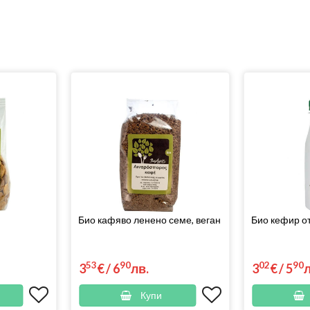
Био кафяво ленено семе, веган
Био кефир от
53
90
02
90
3
€
/
6
лв.
3
€
/
5
Купи