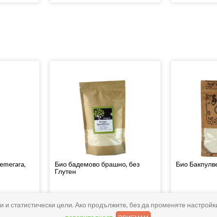
emerara,
Био бадемово брашно, без
Био Бакпулве
Глутен
66
90
66
20
9
€
/
18
лв.
2
€
/
5
и и статистически цели. Ако продължите, без да променяте настройк
Купи