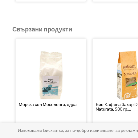
Свързани продукти
Морска сол Месолонги, едра
Био Kафява Захар D
Naturata, 500 гр....
51
90
50
85
2
€
/
4
лв.
3
€
/
6
лв.
Използваме Бисквитки, за по-добро изживяване, за рекламн
Купи
Купи