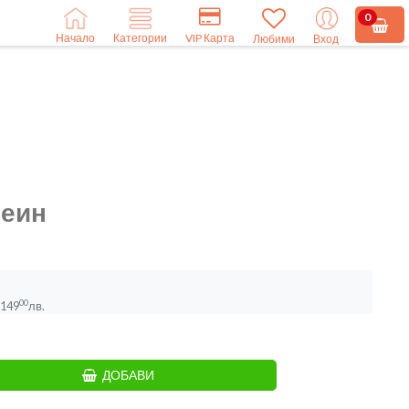
0
Начало
VIP Карта
Категории
Любими
Вход
теин
00
149
лв.
ДОБАВИ