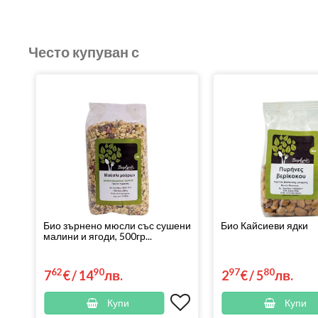
Често купуван с
Био зърнено мюсли със сушени
Био Кайсиеви ядки
малини и ягоди, 500гр...
62
90
97
80
7
€
/
14
лв.
2
€
/
5
лв.
Купи
Купи