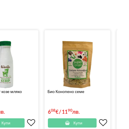
 козе мляко
Био Конопено семе
Био 
08
90
08
лв.
6
€
/
11
лв.
6
Купи
Купи