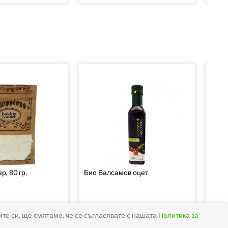
р, 80 гр.
Био Балсамов оцет
Био 
08
90
02
лв.
6
€
/
11
лв.
3
ите си, ще смятаме, че се съгласявате с нашата
Политика за
Купи
Купи