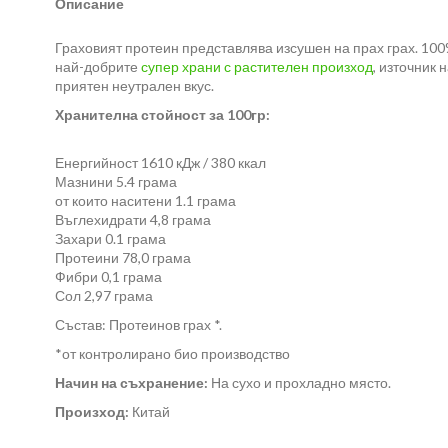
Описание
Граховият протеин представлява изсушен на прах грах. 100%
най-добрите
супер храни с растителен произход
, източник
приятен неутрален вкус.
Хранителна стойност за 100гр:
Енергийност 1610 кДж / 380 ккал
Мазнини 5.4 грама
от които наситени 1.1 грама
Въглехидрати 4,8 грама
Захари 0.1 грама
Протеини 78,0 грама
Фибри 0,1 грама
Сол 2,97 грама
Състав: Протеинов грах *.
*от контролирано био производство
Начин на съхранение:
На сухо и прохладно място.
Произход:
Китай