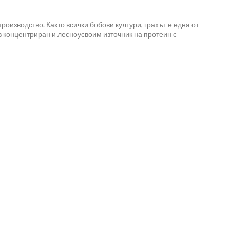
оизводство. Както всички бобови култури, грахът е една от
 в концентриран и лесноусвоим източник на протеин с