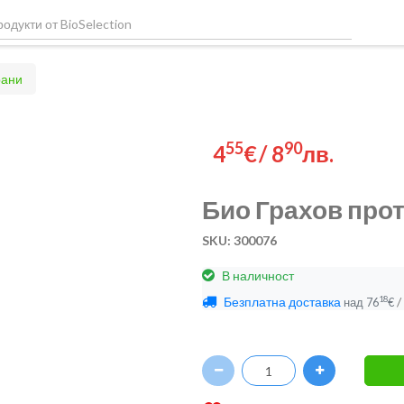
рани
55
90
4
€
/
8
лв.
Био Грахов про
SKU: 300076
В наличност
Безплатна доставка
/
18
над
76
€